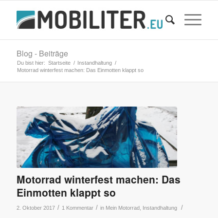
Blog - Beiträge
Du bist hier:
Startseite
/
Instandhaltung
/
Motorrad winterfest machen: Das Einmotten klappt so
Motorrad winterfest machen: Das
Einmotten klappt so
/
/
/
2. Oktober 2017
1 Kommentar
in
Mein Motorrad
,
Instandhaltung