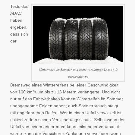
Tests des
ADAC
haben
ergeben,
dass sich
der
Winterreifen im Sommer sind keine vernünftige Lösung ©
istock/chictype
Bremsweg eines Winterreifens bei einer Geschwindigkeit
von 100 km/h um bis zu 16 Metern verlängerte. Und nicht
nur auf das Fahrverhalten können Winterreifen im Sommer
unangenehme Folgen haben; auch Spritverbrauch steigt
mit abgefahrenen Reifen. Wer in einen Unfall verwickelt ist,
riskiert zudem seinen Versicherungsschutz: Selbst wenn der
Unfall von einem anderen Verkehrsteilnehmer verursacht
wurde, kann der Versicherer Zahlungen verweigern, wenn