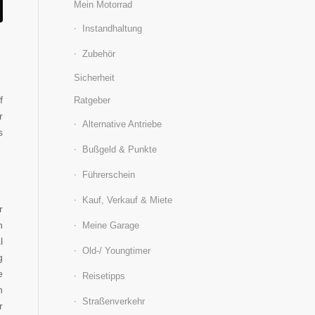
Mein Motorrad
Instandhaltung
Zubehör
Sicherheit
f
Ratgeber
r
Alternative Antriebe
s
Bußgeld & Punkte
Führerschein
Kauf, Verkauf & Miete
r
n
Meine Garage
l
Old-/ Youngtimer
g
e
Reisetipps
n
Straßenverkehr
r