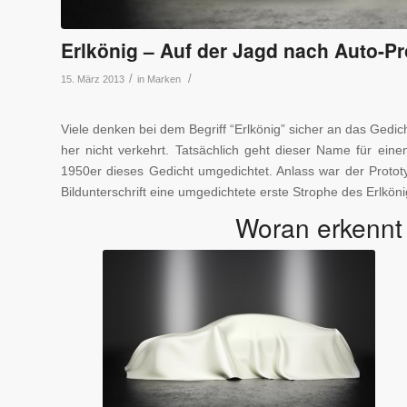
Erlkönig – Auf der Jagd nach Auto-P
/
/
15. März 2013
in
Marken
Viele denken bei dem Begriff “Erlkönig” sicher an das Ged
her nicht verkehrt. Tatsächlich geht dieser Name für eine
1950er dieses Gedicht umgedichtet. Anlass war der Protot
Bildunterschrift eine umgedichtete erste Strophe des Erlkönig
Woran erkennt
Ein Erlkönig ist im Verkehr mit
Designelementen oder Stoffen
so gut getarnt, dass man nur
die Umrisse eines Autos
erkennt (c) iStock.com /
DigtialStorm