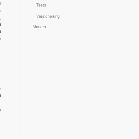
n
Tests
k
Versicherung
,
t
Marken
t
s
r
t
.
s