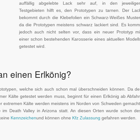
auffällig abgelebte Lack sehr auf, in den jeweilige
Testgebieten hilft es, den Prototypen zu tarnen. Der Lac
bekommt durch die Klebefolien ein Schwarz-Weißes Muster
da die Prototypen meistens schwarz lackiert sind. Es komm
jedoch auch nicht selten vor, dass ein neuer Prototyp mi
einer schon bestehenden Karosserie eines aktuellen Modell
getestet wird.
an einen Erlkönig?
Prototypen, welche sich auch schon mal überschneiden können. Da de
mer Kälte getestet werden muss, beginnt für einen Erlkönig ab Abfahr
er extremen Kälte werden meistens im Norden von Schweden gemacht
e im Death Valley in Arizona statt. An diesen Orten wurde schon de
 keine
Kennzeichen
und können ohne
Kfz Zulassung
gefahren werden.