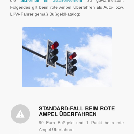
die
Sicherheit im Straßenverkehr
zu gewährleisten.
Folgendes gilt beim rote Ampel Überfahren als Auto- bzw.
LKW-Fahrer gemäß Bußgeldkatalog:
Beim rote Ampel überfahren
erwartet LKW- und Autofahrer
Bußgeldstrafe (c) iStock.com /
CoffmanCMU
STANDARD-FALL BEIM ROTE
AMPEL ÜBERFAHREN
90 Euro Bußgeld und 1 Punkt beim rote
Ampel Überfahren